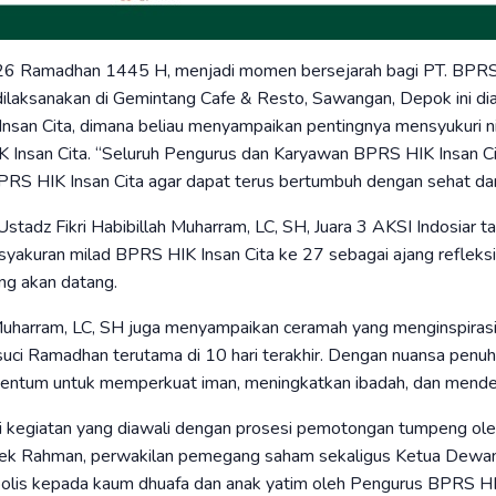
 26 Ramadhan 1445 H, menjadi momen bersejarah bagi PT. BPRS
dilaksanakan di Gemintang Cafe & Resto, Sawangan, Depok ini d
nsan Cita, dimana beliau menyampaikan pentingnya mensyukuri n
 Insan Cita. “Seluruh Pengurus dan Karyawan BPRS HIK Insan Ci
RS HIK Insan Cita agar dapat terus bertumbuh dengan sehat dan
Ustadz Fikri Habibillah Muharram, LC, SH, Juara 3 AKSI Indosiar
yakuran milad BPRS HIK Insan Cita ke 27 sebagai ajang refleksi
ng akan datang.
h Muharram, LC, SH juga menyampaikan ceramah yang menginspiras
ci Ramadhan terutama di 10 hari terakhir. Dengan nuansa penuh k
tum untuk memperkuat iman, meningkatkan ibadah, dan mendek
gai kegiatan yang diawali dengan prosesi pemotongan tumpeng ole
fiek Rahman, perwakilan pemegang saham sekaligus Ketua Dewan
bolis kepada kaum dhuafa dan anak yatim oleh Pengurus BPRS HI