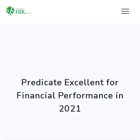
Predicate Excellent for
Financial Performance in
2021