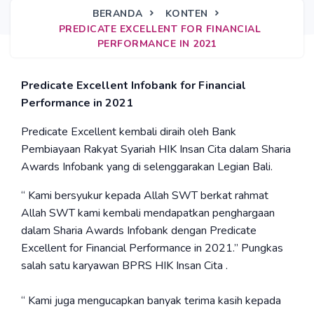
BERANDA
KONTEN
PREDICATE EXCELLENT FOR FINANCIAL
PERFORMANCE IN 2021
Predicate Excellent Infobank for Financial
Performance in 2021
Predicate Excellent kembali diraih oleh Bank
Pembiayaan Rakyat Syariah HIK Insan Cita dalam Sharia
Awards Infobank yang di selenggarakan Legian Bali.
“ Kami bersyukur kepada Allah SWT berkat rahmat
Allah SWT kami kembali mendapatkan penghargaan
dalam Sharia Awards Infobank dengan Predicate
Excellent for Financial Performance in 2021.” Pungkas
salah satu karyawan BPRS HIK Insan Cita .
“ Kami juga mengucapkan banyak terima kasih kepada